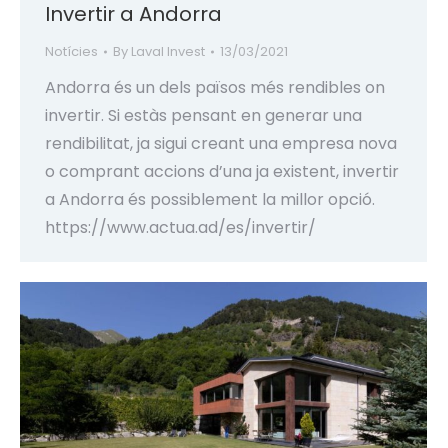
Invertir a Andorra
Notícies
By
Laval Invest
13/03/2021
Andorra és un dels països més rendibles on
invertir. Si estàs pensant en generar una
rendibilitat, ja sigui creant una empresa nova
o comprant accions d’una ja existent, invertir
a Andorra és possiblement la millor opció.
https://www.actua.ad/es/invertir/