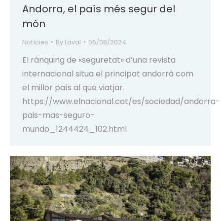
Andorra, el país més segur del
món
Notícies
By
Laval
06/08/2024
El rànquing de «seguretat» d’una revista
internacional situa el principat andorrà com
el millor país al que viatjar.
https://www.elnacional.cat/es/sociedad/andorra-
pais-mas-seguro-
mundo_1244424_102.html