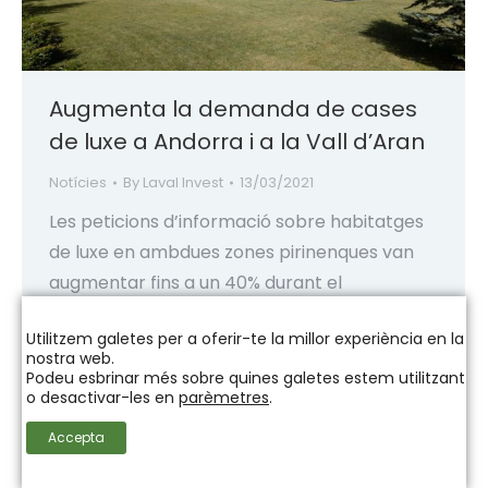
Augmenta la demanda de cases
de luxe a Andorra i a la Vall d’Aran
Notícies
By
Laval Invest
13/03/2021
Les peticions d’informació sobre habitatges
de luxe en ambdues zones pirinenques van
augmentar fins a un 40% durant el
confinament, segons Engel & Völkers.
Utilitzem galetes per a oferir-te la millor experiència en la
https://brainsre.news/aumenta-la-
nostra web.
demanda-de-casas-de-lujo-en-andorra-y-
Podeu esbrinar més sobre quines galetes estem utilitzant
o desactivar-les en
parèmetres
.
valle-de-aran/
Accepta