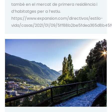
també en el mercat de primera residència i
d’habitatges per a l’estiu.
https://www.expansion.com/directivos/estilo-
vida/casas/2021/01/09/5ff88b2be5fdea365d8b45f