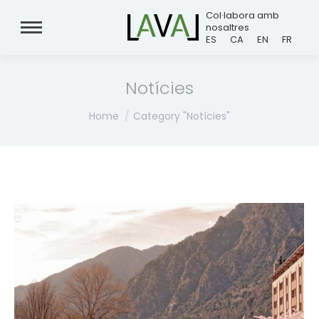
Col·labora amb
nosaltres
ES
CA
EN
FR
Notícies
You are here:
Home
Category "Notícies"