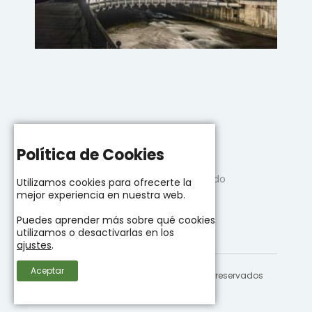
Política de Cookies
Andorra, el país más seguro del mundo
Utilizamos cookies para ofrecerte la
06/08/2024
mejor experiencia en nuestra web.
Puedes aprender más sobre qué cookies
utilizamos o desactivarlas en los
ajustes
.
Aceptar
Laval Invest 2021 - Todos los derechos reservados