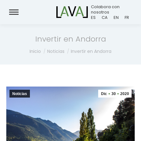
Colabora con
nosotros
ES
CA
EN
FR
Invertir en Andorra
Estás aquí:
Inicio
Noticias
Invertir en Andorra
Noticias
Dic
30
2020